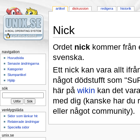
artikel
diskussion
redigera
historik
Nick
Ordet
nick
kommer från 
navigation
svenska.
Huvudsida
Senaste ändringarna
Ett nick kan vara allt if
Kategorier
Slumpartikel
något dödstufft som "Su
Hjälp
här på
wikin
kan det vara 
sök
med dig (kanske har du r
eller något community).
verktygslåda
Sidor som länkar hit
Relaterade ändringar
Speciella sidor
unix.se