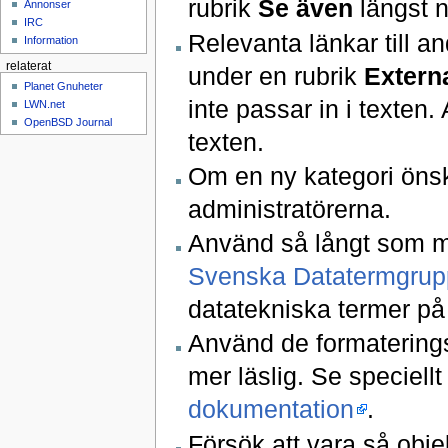
rubrik
Se även
längst n
Annonser
IRC
Relevanta länkar till a
Information
relaterat
under en rubrik
Extern
Planet Gnuheter
inte passar in i texten.
LWN.net
OpenBSD Journal
texten.
Om en ny kategori öns
administratörerna.
Använd så långt som m
Svenska Datatermgrup
datatekniska termer p
Använd de formaterings
mer läslig. Se speciell
dokumentation
.
Försök att vara så objek