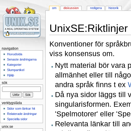
om
diskussion
redigera
historik
UnixSE:Riktlinjer
Konventioner för språkbru
navigation
viss konsensus om.
Huvudsida
Senaste ändringarna
Nytt material bör vara 
Kategorier
Slumpartikel
allmänhet eller till någ
Hjälp
andra språk finns t ex
sök
Då nya sidor läggs till
singularisformen. Exemp
verktygslåda
Sidor som länkar hit
'Spelmotorer' eller 'Spe
Relaterade ändringar
Speciella sidor
Relevanta länkar till a
unix.se